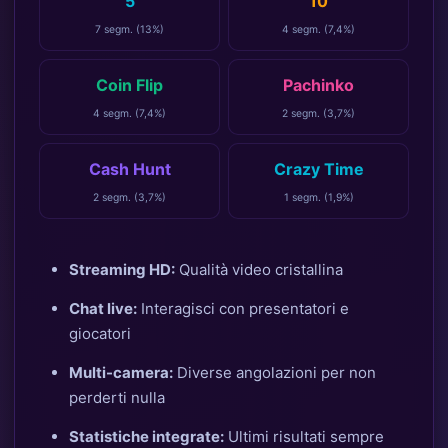
5
10
7 segm. (13%)
4 segm. (7,4%)
Coin Flip
Pachinko
4 segm. (7,4%)
2 segm. (3,7%)
Cash Hunt
Crazy Time
2 segm. (3,7%)
1 segm. (1,9%)
Streaming HD:
Qualità video cristallina
Chat live:
Interagisci con presentatori e
giocatori
Multi-camera:
Diverse angolazioni per non
perderti nulla
Statistiche integrate:
Ultimi risultati sempre