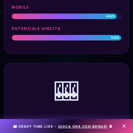
MOBILE
4.8/5
POTENZIALE VINCITA
5.0/5
🎰
4.9/5
×
🎰 CRAZY TIME LIVE –
GIOCA ORA CON BONUS!
🎡