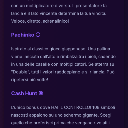
con un moltiplicatore diverso. Il presentatore la
lancia e il lato vincente determina la tua vincita.
Veloce, diretto, adrenalinico!
Pachinko ⚪
Ispirato al classico gioco giapponese! Una pallina
viene lanciata dall'alto e rimbalza tra i pioli, cadendo
in una delle caselle con moltiplicatori. Se atterra su
"Double", tutti i valori raddoppiano e si rilancia. Può
ripetersi più volte!
Cash Hunt 🎯
L'unico bonus dove HAI IL CONTROLLO! 108 simboli
nascosti appaiono su uno schermo gigante. Scegli
quello che preferisci prima che vengano rivelati i