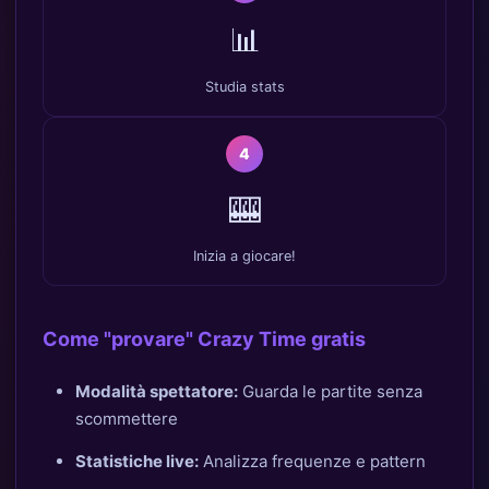
📊
Studia stats
4
🎰
Inizia a giocare!
Come "provare" Crazy Time gratis
Modalità spettatore:
Guarda le partite senza
scommettere
Statistiche live:
Analizza frequenze e pattern