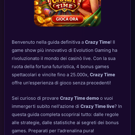
Benvenuto nella guida definitiva a
Crazy Time
! Il
game show più innovativo di Evolution Gaming ha
rivoluzionato il mondo dei casinò live. Con la sua
ruota della fortuna futuristica, 4 bonus games
spettacolari e vincite fino a 25.000x,
Crazy Time
offre un'esperienza di gioco senza precedenti!
Sei curioso di provare
Crazy Time demo
o vuoi
immergerti subito nell'azione di
Crazy Time live
? In
questa guida completa scoprirai tutto: dalle regole
alle strategie, dalle statistiche ai segreti dei bonus
games. Preparati per l'adrenalina pura!