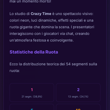
mai un momento morto!
Lo studio di
Crazy Time
è uno spettacolo visivo:
colori neon, luci dinamiche, effetti speciali e una
ruota gigante che domina la scena. I presentatori
interagiscono con i giocatori via chat, creando
un'atmosfera festosa e coinvolgente.
Statistiche della Ruota
Ecco la distribuzione teorica dei 54 segmenti sulla
ruota:
1
2
21 segm. (38,9%)
13 segm. (24,1%)