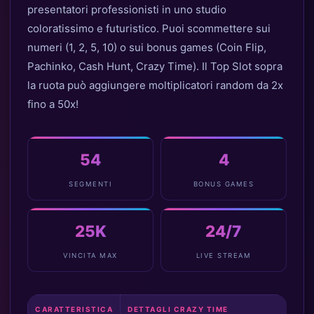
presentatori professionisti in uno studio
coloratissimo e futuristico. Puoi scommettere sui
numeri (1, 2, 5, 10) o sui bonus games (Coin Flip,
Pachinko, Cash Hunt, Crazy Time). Il Top Slot sopra
la ruota può aggiungere moltiplicatori random da 2x
fino a 50x!
54
4
SEGMENTI
BONUS GAMES
25K
24/7
VINCITA MAX
LIVE STREAM
CARATTERISTICA
DETTAGLI CRAZY TIME