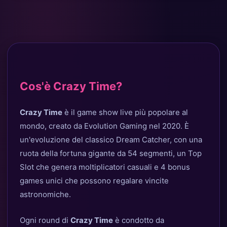
Cos'è Crazy Time?
Crazy Time
è il game show live più popolare al
mondo, creato da Evolution Gaming nel 2020. È
un'evoluzione del classico Dream Catcher, con una
ruota della fortuna gigante da 54 segmenti, un Top
Slot che genera moltiplicatori casuali e 4 bonus
games unici che possono regalare vincite
astronomiche.
Ogni round di
Crazy Time
è condotto da