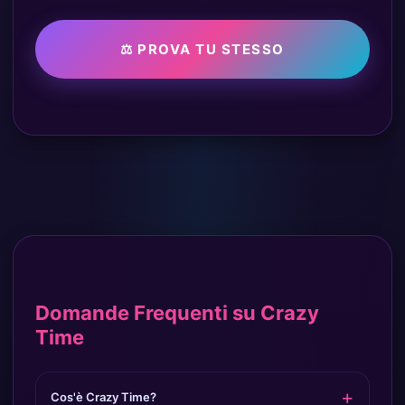
⚖️ PROVA TU STESSO
Domande Frequenti su Crazy
Time
Cos'è Crazy Time?