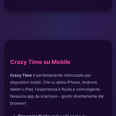
Crazy Time su Mobile
Crazy Time
è perfettamente ottimizzato per
dispositivi mobili. Che tu abbia iPhone, Android,
tablet o iPad, l'esperienza è fluida e coinvolgente.
Nessuna app da scaricare – giochi direttamente dal
browser!