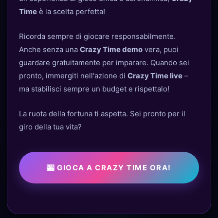
Time
è la scelta perfetta!
Ricorda sempre di giocare responsabilmente.
Anche senza una
Crazy Time demo
vera, puoi
guardare gratuitamente per imparare. Quando sei
pronto, immergiti nell'azione di
Crazy Time live
–
ma stabilisci sempre un budget e rispettalo!
La ruota della fortuna ti aspetta. Sei pronto per il
giro della tua vita?
🎰 GIOCA A CRAZY TIME ORA!