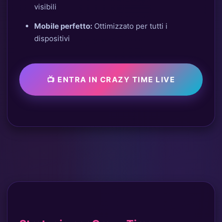
visibili
Mobile perfetto:
Ottimizzato per tutti i
dispositivi
📺 ENTRA IN CRAZY TIME LIVE