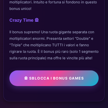
moltiplicatori. Intuito e fortuna si fondono in questo
bonus unico!
Crazy Time 🎡
Il bonus supremo! Una ruota gigante separata con
moltiplicatori enormi. Presenta settori "Double" e
"Triple" che moltiplicano TUTTI i valori e fanno
rigirare la ruota. È il bonus più raro (solo 1 segmento
sulla ruota principale) ma offre le vincite più alte!
🎡 SBLOCCA I BONUS GAMES