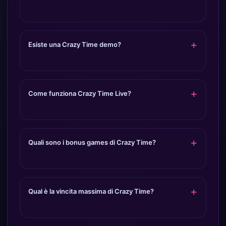
Esiste una Crazy Time demo?
Come funziona Crazy Time Live?
Quali sono i bonus games di Crazy Time?
Qual è la vincita massima di Crazy Time?