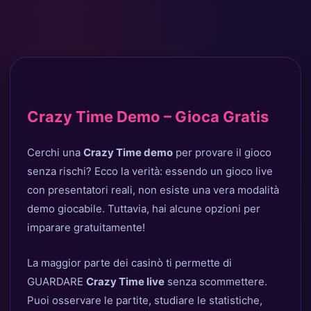
Crazy Time Demo – Gioca Gratis
Cerchi una
Crazy Time demo
per provare il gioco
senza rischi? Ecco la verità: essendo un gioco live
con presentatori reali, non esiste una vera modalità
demo giocabile. Tuttavia, hai alcune opzioni per
imparare gratuitamente!
La maggior parte dei casinò ti permette di
GUARDARE
Crazy Time live
senza scommettere.
Puoi osservare le partite, studiare le statistiche,