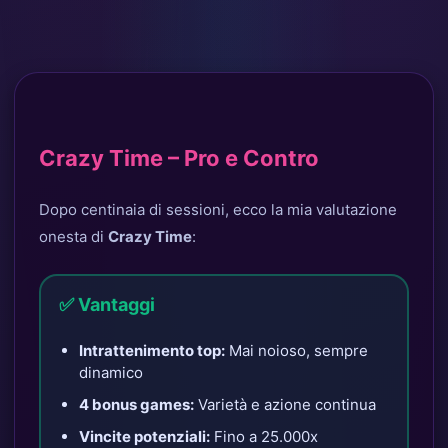
Crazy Time – Pro e Contro
Dopo centinaia di sessioni, ecco la mia valutazione
onesta di
Crazy Time
:
✅ Vantaggi
Intrattenimento top:
Mai noioso, sempre
dinamico
4 bonus games:
Varietà e azione continua
Vincite potenziali:
Fino a 25.000x